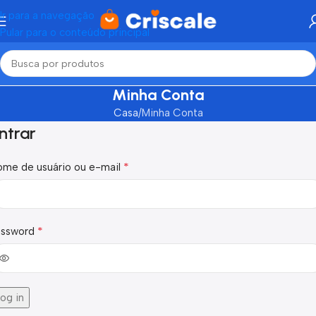
Ir para a navegação
Pular para o conteúdo principal
Minha Conta
Casa
Minha Conta
ntrar
*
ome de usuário ou e-mail
*
assword
og in