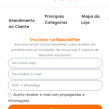
transparência desde a compra até a entrega. Trabalhamos com
parceiros logísticos confiáveis para realizar
entregas em todo o
Principais
Mapa da
Brasil
, sempre com código de rastreamento para
Atendimento
Categorias
Loja
acompanhamento do pedido.
ao Cliente
Comprar na
Criscale
é ter a segurança de uma
plataforma
Inscreva-se Newsletter
confiável
, com
pagamento protegido
,
atendimento
Inscreva-se em nossa newsletter, para receber em
humanizado
e informações claras sobre prazos e envio. Nosso
primeira mão as novidades de nossa loja. E cupons de
compromisso é oferecer uma experiência de compra simples,
desconto exclusivos.
segura e eficiente, conectando você diretamente aos melhores
produtos do mercado.
Aceito receber e-mail com propagandas e
informações.