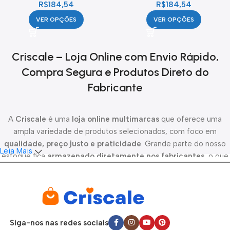
R$
184,54
R$
184,54
VER OPÇÕES
VER OPÇÕES
Criscale – Loja Online com Envio Rápido,
Compra Segura e Produtos Direto do
Fabricante
A
Criscale
é uma
loja online multimarcas
que oferece uma
ampla variedade de produtos selecionados, com foco em
qualidade, preço justo e praticidade
. Grande parte do nosso
Leia Mais
estoque fica
armazenado diretamente nos fabricantes
, o que
nos permite oferecer novidades constantes, melhor custo-
benefício e maior disponibilidade de produtos.
Todo o
processo de envio é de responsabilidade da Criscale
.
Após a
confirmação do pagamento
, os pedidos são
Siga-nos nas redes sociais
despachados em até 24 horas
, garantindo agilidade e