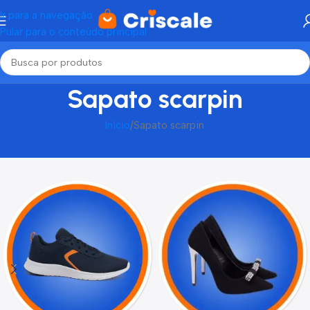
Ir para a navegação
Pular para o conteúdo principal
Sapato scarpin
Início
Sapato scarpin