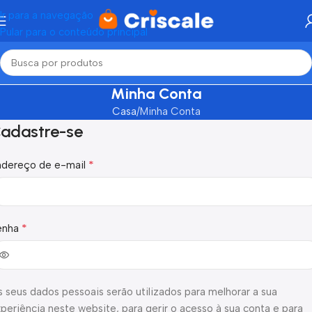
Ir para a navegação
Pular para o conteúdo principal
Minha Conta
Casa
Minha Conta
adastre-se
*
ndereço de e-mail
*
enha
 seus dados pessoais serão utilizados para melhorar a sua
periência neste website, para gerir o acesso à sua conta e para