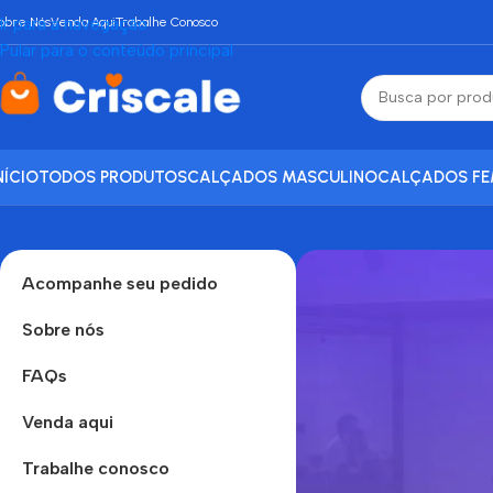
obre Nós
Ir para a navegação
Venda Aqui
Trabalhe Conosco
Pular para o conteúdo principal
NÍCIO
TODOS PRODUTOS
CALÇADOS MASCULINO
CALÇADOS FE
Acompanhe seu pedido
Sobre nós
FAQs
Venda aqui
Trabalhe conosco