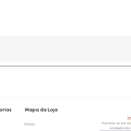
orias
Mapa da Loja
I
Inscreva-se em nos
Início
novidades de 