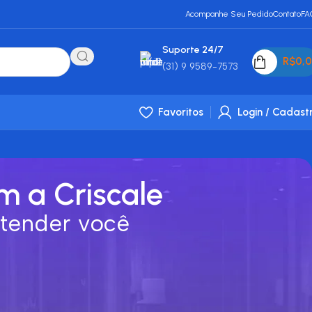
Acompanhe Seu Pedido
Contato
FA
Suporte 24/7
R$
0,
(31) 9 9589-7573
Favoritos
Login / Cadast
m a Criscale
atender você