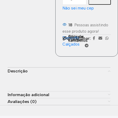
Não sei meu cep
18
Pessoas assistindo
esse produto agora!
Guia de
Adicionar
Torricella
Compartilhar:
à wishlist
tamanhos
Calçados
Descrição
Informação adicional
Avaliações (0)