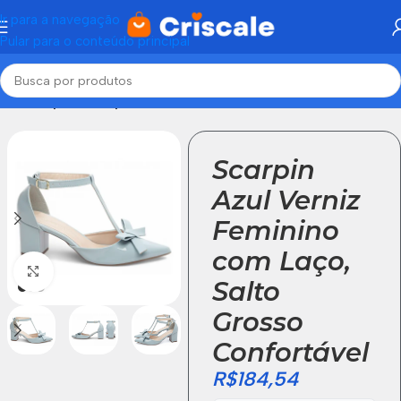
Ir para a navegação
Pular para o conteúdo principal
Início
Sapato scarpin
Scarpin
Azul Verniz
Feminino
com Laço,
Click to enlarge
Salto
Grosso
Confortável
R$
184,54