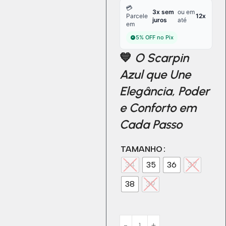
💳
3x sem
ou em
Parcele
12x
juros
até
em
5% OFF no Pix
💙
O Scarpin
Azul que Une
Elegância, Poder
e Conforto em
Cada Passo
TAMANHO
34
35
36
37
38
39