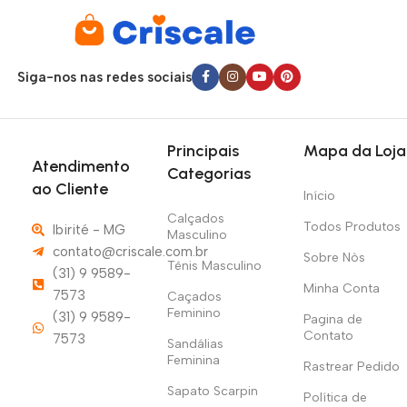
Siga-nos nas redes sociais
Principais
Mapa da Loja
Atendimento
Categorias
ao Cliente
Início
Calçados
Todos Produtos
Ibirité - MG
Masculino
contato@criscale.com.br
Sobre Nòs
Tênis Masculino
(31) 9 9589-
Minha Conta
7573
Caçados
Feminino
(31) 9 9589-
Pagina de
Contato
7573
Sandálias
Feminina
Rastrear Pedido
Sapato Scarpin
Política de