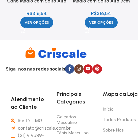
Cano Médio com Salto Alto
Médio com Salto Alto 9cm
9cm Feminina
Feminina
R$
316,54
R$
316,54
VER OPÇÕES
VER OPÇÕES
Siga-nos nas redes sociais
Principais
Mapa da Loja
Atendimento
Categorias
ao Cliente
Início
Calçados
Todos Produtos
Ibirité - MG
Masculino
contato@criscale.com.br
Sobre Nòs
Tênis Masculino
(31) 9 9589-