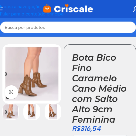
Ir para a navegação
Pular para o conteúdo principal
Início
Botas feminina
Bota Bico
Fino
Caramelo
Cano Médio
Click to enlarge
com Salto
Alto 9cm
Feminina
R$
316,54