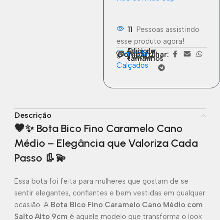
11
Pessoas assistindo
esse produto agora!
Guia de
Adicionar
Torricella
Compartilhar:
à wishlist
tamanhos
Calçados
Descrição
🤎✨
Bota Bico Fino Caramelo Cano
Médio – Elegância que Valoriza Cada
Passo
👢💫
Essa bota foi feita para mulheres que gostam de se
sentir elegantes, confiantes e bem vestidas em qualquer
ocasião. A
Bota Bico Fino Caramelo Cano Médio com
Salto Alto 9cm
é aquele modelo que transforma o look