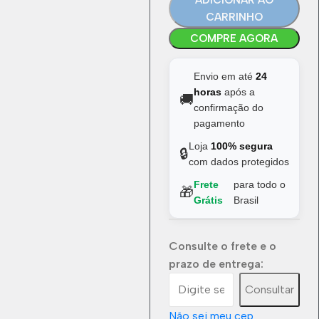
ADICIONAR AO
CARRINHO
COMPRE AGORA
Envio em até
24
horas
após a
🚚
confirmação do
pagamento
Loja
100% segura
🔒
com dados protegidos
Frete
para todo o
🎁
Grátis
Brasil
Consulte o frete e o
prazo de entrega:
Consultar
Não sei meu cep