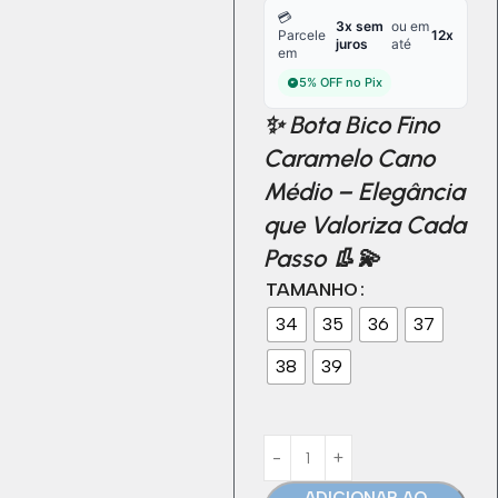
💳
3x sem
ou em
Parcele
12x
juros
até
em
5% OFF no Pix
✨
Bota Bico Fino
Caramelo Cano
Médio – Elegância
que Valoriza Cada
Passo
👢💫
TAMANHO
34
35
36
37
38
39