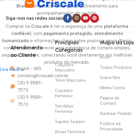
Brasil
, sempre com código de rastreamento para
acompanhamento do pedido.
Siga-nos nas redes sociais
Comprar na
Criscale
é ter a segurança de uma
plataforma
confiável
, com
pagamento protegido
,
atendimento
humanizado
e informações claras sobre prazos e envio. Nosso
Principais
Mapa da Loja
Atendimento
compromisso é oferecer uma experiência de compra simples,
Categorias
ao Cliente
segura e eficiente, conectando você diretamente aos melhores
Início
produtos do mercado.
Calçados
Todos Produtos
Ibirité - MG
Leia Mais
Masculino
contato@criscale.com.br
Sobre Nòs
Tênis Masculino
(31) 9 9589-
Minha Conta
7573
Caçados
Feminino
(31) 9 9589-
Pagina de
Contato
7573
Sandálias
Feminina
Rastrear Pedido
Sapato Scarpin
Política de
Privacidade
Botas Feminina