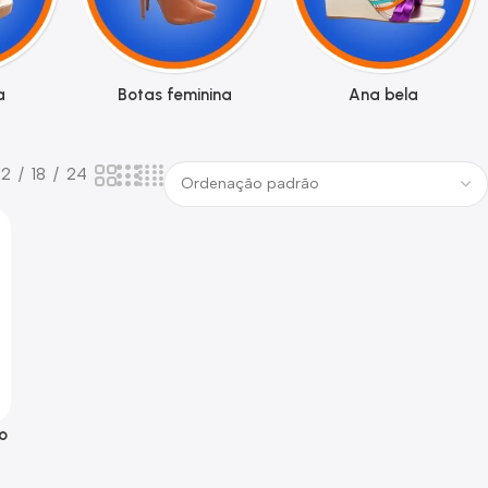
a
Botas feminina
Ana bela
12
18
24
o