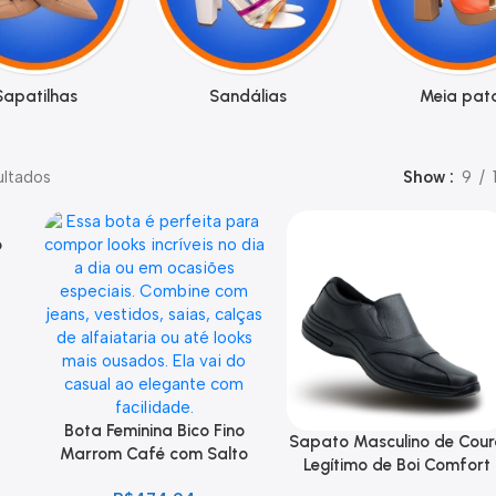
Sapatilhas
Sandálias
Meia pat
ultados
Show
9
o
Bota Feminina Bico Fino
Sapato Masculino de Cour
Marrom Café com Salto
Legítimo de Boi Comfort
9cm e Fivelas Douradas
Ortopédico leve Macio