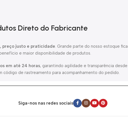
utos Direto do Fabricante
 preço justo e praticidade
. Grande parte do nosso estoque fica
enefício e maior disponibilidade de produtos.
os em até 24 horas
, garantindo agilidade e transparência desde
m código de rastreamento para acompanhamento do pedido.
 informações claras sobre prazos e envio. Nosso compromisso é
os melhores produtos do mercado.
Siga-nos nas redes sociais