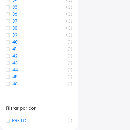
34
(3)
35
(3)
36
(3)
37
(3)
38
(3)
39
(3)
40
(1)
41
(1)
42
(1)
43
(1)
44
(1)
45
(1)
46
(1)
Filtrar por cor
PRETO
(1)