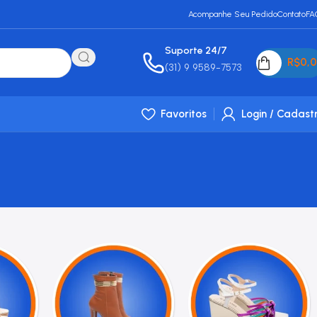
Acompanhe Seu Pedido
Contato
FA
Suporte 24/7
R$
0,
(31) 9 9589-7573
Favoritos
Login / Cadast