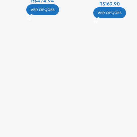
R$
474,94
R$
169,90
Elástico
VER OPÇÕES
VER OPÇÕES