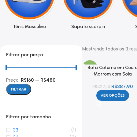
Tênis Masculino
Sapato scarpin
Mostrando todos os 3 res
Filtrar por preço
Bota Coturno em Cour
- 8%
Marrom com Sola
Preço:
R$160
—
R$480
Tratorada
R$
387,90
R$
422,14
FILTRAR
VER OPÇÕES
Filtrar por tamanho
33
(1)