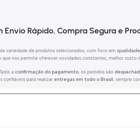
om Envio Rápido, Compra Segura e Prod
a variedade de produtos selecionados, com foco em
qualidade,
 o que nos permite oferecer novidades constantes, melhor custo-b
 Após a
confirmação do pagamento
, os pedidos são
despachad
 confiáveis para realizar
entregas em todo o Brasil
, sempre co
iável
, com
pagamento protegido
,
atendimento humanizado
e
pra simples, segura e eficiente, conectando você diretamente a