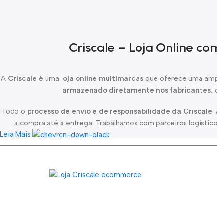
Criscale – Loja Online c
A
Criscale
é uma
loja online multimarcas
que oferece uma ampl
armazenado diretamente nos fabricantes
,
Todo o
processo de envio é de responsabilidade da Criscale
.
a compra até a entrega. Trabalhamos com parceiros logísticos
Leia Mais
Comprar na
Criscale
é ter a segurança de uma
plataforma conf
oferecer uma experiência de com