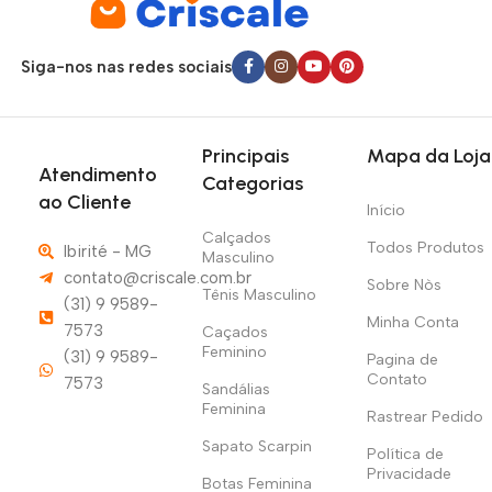
Brasil
, sempre com código de rastreamento para
acompanhamento do pedido.
Siga-nos nas redes sociais
Comprar na
Criscale
é ter a segurança de uma
plataforma
confiável
, com
pagamento protegido
,
atendimento
humanizado
e informações claras sobre prazos e envio. Nosso
Principais
Mapa da Loja
Atendimento
compromisso é oferecer uma experiência de compra simples,
Categorias
ao Cliente
segura e eficiente, conectando você diretamente aos melhores
Início
produtos do mercado.
Calçados
Todos Produtos
Ibirité - MG
Masculino
contato@criscale.com.br
Sobre Nòs
Tênis Masculino
(31) 9 9589-
Minha Conta
7573
Caçados
Feminino
(31) 9 9589-
Pagina de
Contato
7573
Sandálias
Feminina
Rastrear Pedido
Sapato Scarpin
Política de
Privacidade
Botas Feminina