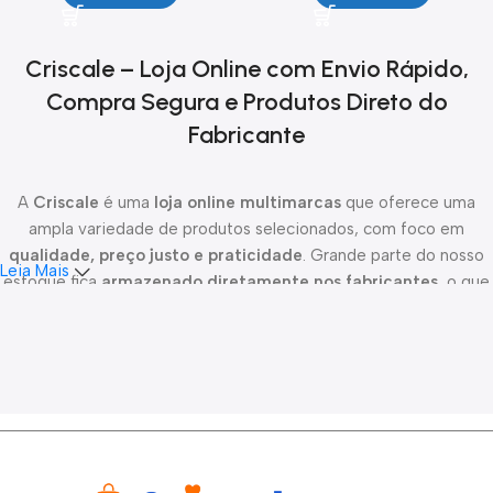
Criscale – Loja Online com Envio Rápido,
Compra Segura e Produtos Direto do
Fabricante
A
Criscale
é uma
loja online multimarcas
que oferece uma
ampla variedade de produtos selecionados, com foco em
qualidade, preço justo e praticidade
. Grande parte do nosso
Leia Mais
estoque fica
armazenado diretamente nos fabricantes
, o que
nos permite oferecer novidades constantes, melhor custo-
benefício e maior disponibilidade de produtos.
Todo o
processo de envio é de responsabilidade da Criscale
.
Após a
confirmação do pagamento
, os pedidos são
despachados em até 24 horas
, garantindo agilidade e
transparência desde a compra até a entrega. Trabalhamos com
parceiros logísticos confiáveis para realizar
entregas em todo o