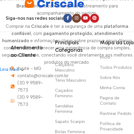
Brasil
, sempre com código de rastreamento para
acompanhamento do pedido.
Siga-nos nas redes sociais
Comprar na
Criscale
é ter a segurança de uma
plataforma
confiável
, com
pagamento protegido
,
atendimento
humanizado
e informações claras sobre prazos e envio. Nosso
Principais
Mapa da Loja
Atendimento
compromisso é oferecer uma experiência de compra simples,
Categorias
ao Cliente
segura e eficiente, conectando você diretamente aos melhores
Início
produtos do mercado.
Calçados
Todos Produtos
Ibirité - MG
Leia Mais
Masculino
contato@criscale.com.br
Sobre Nòs
Tênis Masculino
(31) 9 9589-
Minha Conta
7573
Caçados
Feminino
(31) 9 9589-
Pagina de
Contato
7573
Sandálias
Feminina
Rastrear Pedido
Sapato Scarpin
Política de
Privacidade
Botas Feminina