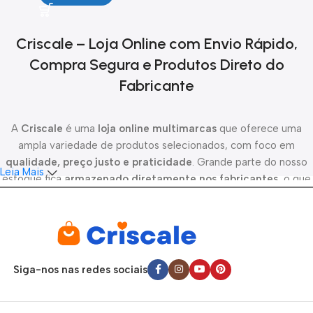
Criscale – Loja Online com Envio Rápido,
Compra Segura e Produtos Direto do
Fabricante
A
Criscale
é uma
loja online multimarcas
que oferece uma
ampla variedade de produtos selecionados, com foco em
qualidade, preço justo e praticidade
. Grande parte do nosso
Leia Mais
estoque fica
armazenado diretamente nos fabricantes
, o que
nos permite oferecer novidades constantes, melhor custo-
benefício e maior disponibilidade de produtos.
Todo o
processo de envio é de responsabilidade da Criscale
.
Após a
confirmação do pagamento
, os pedidos são
Siga-nos nas redes sociais
despachados em até 24 horas
, garantindo agilidade e
transparência desde a compra até a entrega. Trabalhamos com
parceiros logísticos confiáveis para realizar
entregas em todo o