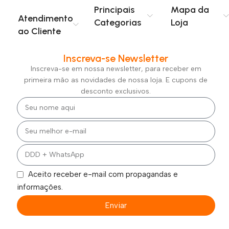
Principais
Mapa da
Brasil
, sempre com código de rastreamento para
Atendimento
Categorias
Loja
acompanhamento do pedido.
ao Cliente
Comprar na
Criscale
é ter a segurança de uma
plataforma
Inscreva-se Newsletter
confiável
, com
pagamento protegido
,
atendimento
Inscreva-se em nossa newsletter, para receber em
humanizado
e informações claras sobre prazos e envio. Nosso
primeira mão as novidades de nossa loja. E cupons de
compromisso é oferecer uma experiência de compra simples,
desconto exclusivos.
segura e eficiente, conectando você diretamente aos melhores
produtos do mercado.
Aceito receber e-mail com propagandas e
informações.
Enviar