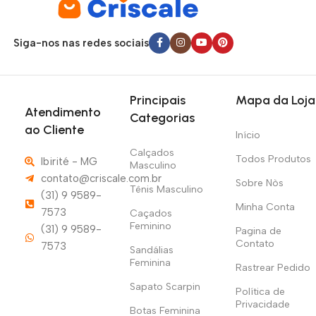
Brasil
, sempre com código de rastreamento para
acompanhamento do pedido.
Siga-nos nas redes sociais
Comprar na
Criscale
é ter a segurança de uma
plataforma
confiável
, com
pagamento protegido
,
atendimento
humanizado
e informações claras sobre prazos e envio. Nosso
Principais
Mapa da Loja
Atendimento
compromisso é oferecer uma experiência de compra simples,
Categorias
ao Cliente
segura e eficiente, conectando você diretamente aos melhores
Início
produtos do mercado.
Calçados
Todos Produtos
Ibirité - MG
Masculino
contato@criscale.com.br
Sobre Nòs
Tênis Masculino
(31) 9 9589-
Minha Conta
7573
Caçados
Feminino
(31) 9 9589-
Pagina de
Contato
7573
Sandálias
Feminina
Rastrear Pedido
Sapato Scarpin
Política de
Privacidade
Botas Feminina