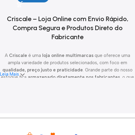
Criscale – Loja Online com Envio Rápido,
Compra Segura e Produtos Direto do
Fabricante
A
Criscale
é uma
loja online multimarcas
que oferece uma
ampla variedade de produtos selecionados, com foco em
qualidade, preço justo e praticidade
. Grande parte do nosso
Leia Mais
estoque fica
armazenado diretamente nos fabricantes
, o que
nos permite oferecer novidades constantes, melhor custo-
benefício e maior disponibilidade de produtos.
Todo o
processo de envio é de responsabilidade da Criscale
.
Após a
confirmação do pagamento
, os pedidos são
despachados em até 24 horas
, garantindo agilidade e
transparência desde a compra até a entrega. Trabalhamos com
parceiros logísticos confiáveis para realizar
entregas em todo o