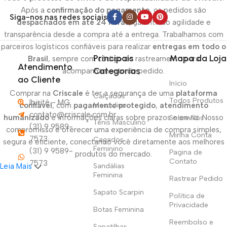
Após a
confirmação do pagamento
, os pedidos são
Siga-nos nas redes sociais
despachados em até 24 horas
, garantindo agilidade e
transparência desde a compra até a entrega. Trabalhamos com
parceiros logísticos confiáveis para realizar
entregas em todo o
Principais
Mapa da Loja
Brasil
, sempre com código de rastreamento para
Atendimento
Categorias
acompanhamento do pedido.
ao Cliente
Início
Comprar na
Criscale
é ter a segurança de uma
plataforma
Calçados
Todos Produtos
Ibirité - MG
Masculino
confiável
, com
pagamento protegido
,
atendimento
contato@criscale.com.br
humanizado
e informações claras sobre prazos e envio. Nosso
Sobre Nòs
Tênis Masculino
(31) 9 9589-
compromisso é oferecer uma experiência de compra simples,
Minha Conta
7573
Caçados
segura e eficiente, conectando você diretamente aos melhores
Feminino
(31) 9 9589-
Pagina de
produtos do mercado.
Contato
7573
Sandálias
Leia Mais
Feminina
Rastrear Pedido
Sapato Scarpin
Política de
Privacidade
Botas Feminina
Reembolso e
Sapatilhas