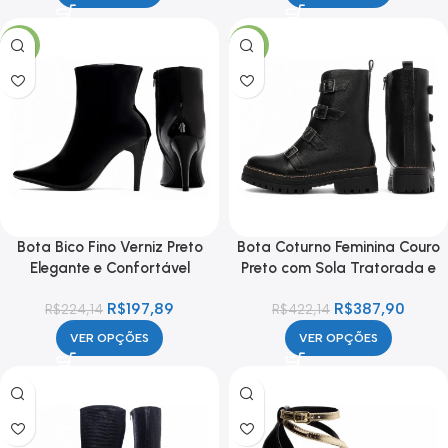
- 12%
- 8%
Bota Bico Fino Verniz Preto
Bota Coturno Feminina Couro
Elegante e Confortável
Preto com Sola Tratorada e
Zíper
R$
197,89
R$
387,90
R$
224,14
R$
422,14
VER OPÇÕES
VER OPÇÕES