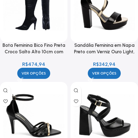
Bota Feminina Bico Fino Preta
Sandália Feminina em Napa
Croco Salto Alto 10cm com
Preto com Verniz Ouro Light,
Zíper
Meia Pata e Salto Bloco de 11
R$
474,94
R$
342,94
cm
VER OPÇÕES
VER OPÇÕES