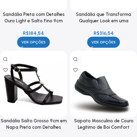
Sandália Preta com Detalhes
Sandália que Transforma
Ouro Light e Salto Fino 9cm
Qualquer Look em uma
Declaração de Estilo,
R$
184,54
R$
316,54
Confiança e Sofisticação
VER OPÇÕES
VER OPÇÕES
Sandália Salto Grosso 9cm em
Sapato Masculino de Couro
Napa Preta com Detalhes
Legítimo de Boi Comfort
Dourados – Conforto e
Ortopédico leve Macio Elástico