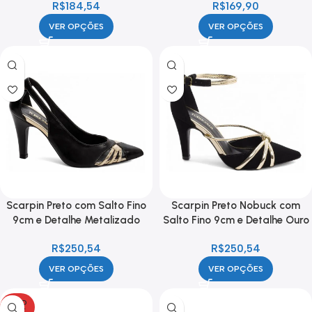
R$
184,54
R$
169,90
Elegância
VER OPÇÕES
VER OPÇÕES
Scarpin Preto com Salto Fino
Scarpin Preto Nobuck com
9cm e Detalhe Metalizado
Salto Fino 9cm e Detalhe Ouro
Ouro
R$
250,54
R$
250,54
VER OPÇÕES
VER OPÇÕES
SOLD
OUT