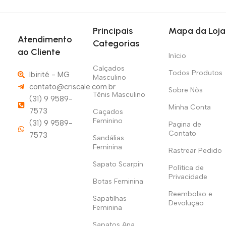
Principais
Mapa da Loja
Atendimento
Categorias
ao Cliente
Início
Calçados
Todos Produtos
Ibirité - MG
Masculino
contato@criscale.com.br
Sobre Nòs
Tênis Masculino
(31) 9 9589-
Minha Conta
7573
Caçados
Feminino
(31) 9 9589-
Pagina de
Contato
7573
Sandálias
Feminina
Rastrear Pedido
Sapato Scarpin
Política de
Privacidade
Botas Feminina
Reembolso e
Sapatilhas
Devolução
Feminina
Sapatos Ana