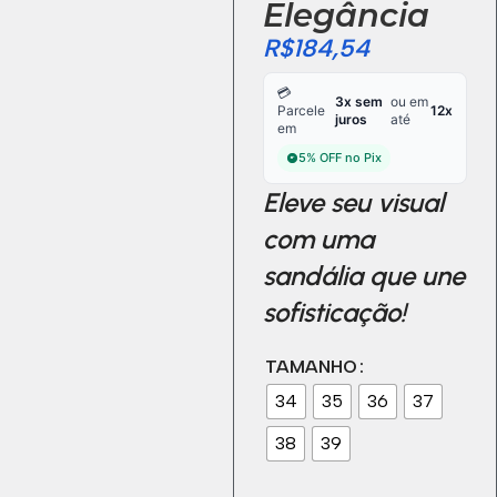
Elegância
R$
184,54
💳
3x sem
ou em
Parcele
12x
juros
até
em
5% OFF no Pix
Eleve seu visual
com uma
sandália que une
sofisticação!
TAMANHO
34
35
36
37
38
39