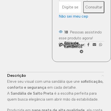
Consultar
Não sei meu cep
18
Pessoas assistindo
esse produto agora!
Guia de
Adicionar
Compartilhar:
à wishlist
tamanhos
Descrição
Eleve seu visual com uma sandália que une
sofisticação,
conforto e segurança
em cada detalhe.
A
Sandália de Salto Preta
é a escolha perfeita para
quem busca elegância sem abrir mão da estabilidade.
Produzida em
napa preta de alta qualidade
, ela conta