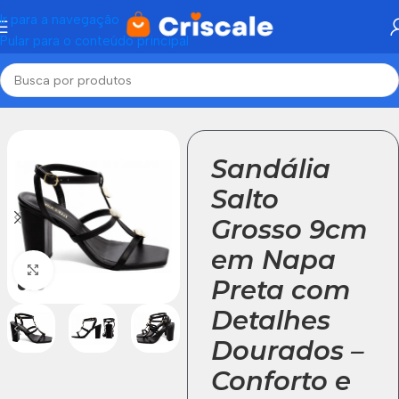
Ir para a navegação
Pular para o conteúdo principal
Início
Sandálias
Sandália
Salto
Grosso 9cm
em Napa
Click to enlarge
Preta com
Detalhes
Dourados –
Conforto e