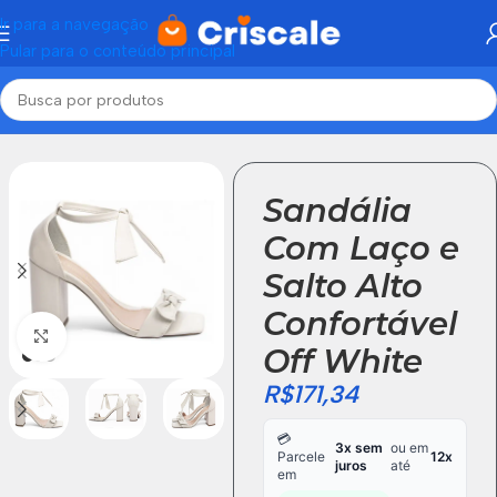
Ir para a navegação
Pular para o conteúdo principal
Início
Sandálias
Sandália
Com Laço e
Salto Alto
Confortável
Click to enlarge
Off White
R$
171,34
💳
3x sem
ou em
Parcele
12x
juros
até
em