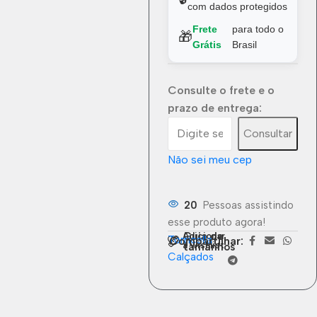
com dados protegidos
Frete
para todo o
🎁
Grátis
Brasil
Consulte o frete e o
prazo de entrega:
Consultar
Não sei meu cep
20
Pessoas assistindo
esse produto agora!
Guia de
Adicionar
Torricella
Compartilhar:
à wishlist
tamanhos
Calçados