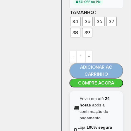
5% OFF no Pix
TAMANHO
34
35
36
37
38
39
ADICIONAR AO
CARRINHO
COMPRE AGORA
Envio em até
24
horas
após a
🚚
confirmação do
pagamento
Loja
100% segura
🔒