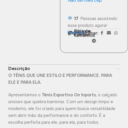
Não sei meu cep
17
Pessoas assistindo
esse produto agora!
Guia de
Adicionar
Premium
Compartilhar:
à wishlist
tamanhos
Descrição
O TÊNIS QUE UNE ESTILO E PERFORMANCE. PARA
ELE E PARA ELA.
Apresentamos o
Tênis Esportivo On Inports
, o calçado
unissex que quebra barreiras. Com um design limpo e
moderno, ele foi criado para quem busca versatilidade
sem abrir mão da performance e do conforto. É a
escolha perfeita para ele, para ela, para todos.