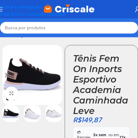
Ir para a navegação
Pular para o conteúdo principal
Início
Calçados Femininos
Tênis Fem
On Inports
Esportivo
Academia
Click to enlarge
Caminhada
Leve
R$
149,87
💳
3x sem
ou em
Parcele
12x