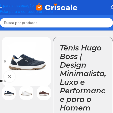
Ir para a navegação
Pular para o conteúdo principal
Início
Tênis Masculino
Tênis Hugo
Boss |
Design
Minimalista,
Click to enlarge
Luxo e
Performanc
e para o
Homem