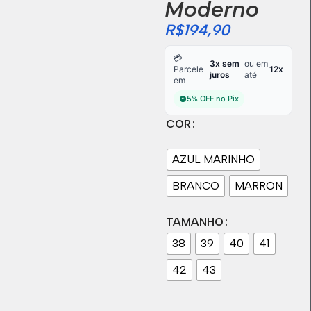
Moderno
R$
194,90
💳
3x sem
ou em
Parcele
12x
juros
até
em
5% OFF no Pix
COR
AZUL MARINHO
BRANCO
MARRON
TAMANHO
38
39
40
41
42
43