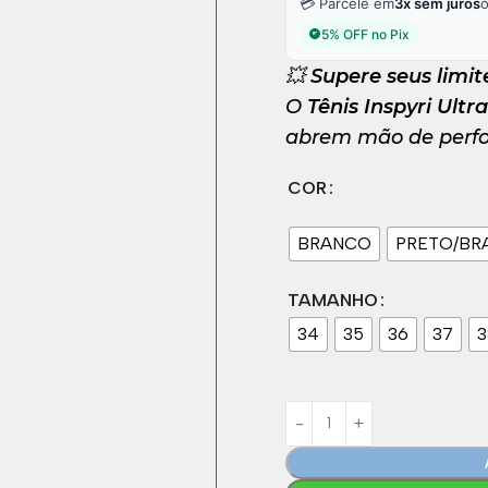
💳 Parcele em
3x sem juros
5% OFF no Pix
💥
Supere seus limit
O
Tênis Inspyri Ultr
abrem mão de perfo
COR
BRANCO
PRETO/BR
TAMANHO
34
35
36
37
3