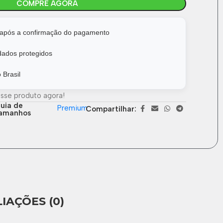
COMPRE AGORA
após a confirmação do pagamento
ados protegidos
 Brasil
esse produto agora!
uia de
Premium
Compartilhar:
amanhos
IAÇÕES (0)