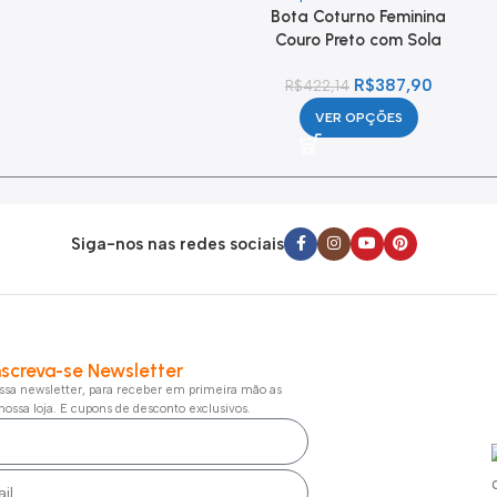
Bota Coturno Feminina
Couro Preto com Sola
Tratorada e Zíper
R$
387,90
R$
422,14
VER OPÇÕES
Siga-nos nas redes sociais
nscreva-se Newsletter
sa newsletter, para receber em primeira mão as
nossa loja. E cupons de desconto exclusivos.