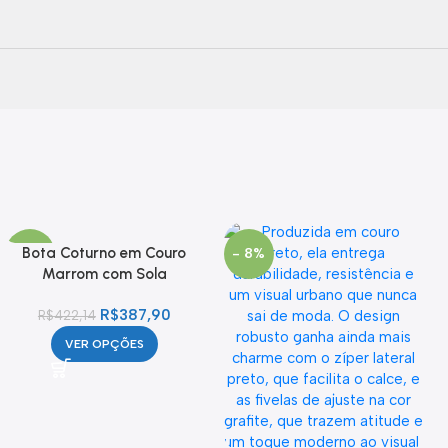
Bota Coturno em Couro
- 8%
- 8%
Marrom com Sola
Tratorada
R$
387,90
R$
422,14
VER OPÇÕES