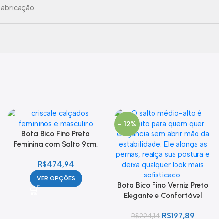
fabricação.
- 12%
Bota Bico Fino Preta
Feminina com Salto 9cm,
Zíper e Detalhes Prata
R$
474,94
VER OPÇÕES
Bota Bico Fino Verniz Preto
Elegante e Confortável
R$
197,89
R$
224,14