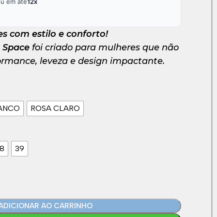
ou em até
12x
es com estilo e conforto!
a Space
foi criado para mulheres que não
rmance, leveza e design impactante.
ANCO
ROSA CLARO
8
39
ADICIONAR AO CARRINHO