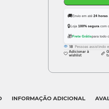
🚚
Envio em até
24 horas
🔒
Loja
100% segura
com d
🎁
Frete Grátis
para todo o
18
Pessoas assistindo 
Adicionar à
G
wishlist
t
O
INFORMAÇÃO ADICIONAL
AVAL