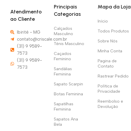
Principais
Mapa da Loja
Atendimento
Categorias
ao Cliente
Início
Calçados
Todos Produtos
Ibirité - MG
Masculino
contato@criscale.com.br
Sobre Nòs
Tênis Masculino
(31) 9 9589-
Minha Conta
7573
Caçados
Feminino
(31) 9 9589-
Pagina de
Contato
7573
Sandálias
Feminina
Rastrear Pedido
Sapato Scarpin
Política de
Privacidade
Botas Feminina
Reembolso e
Sapatilhas
Devolução
Feminina
Sapatos Ana
Bela