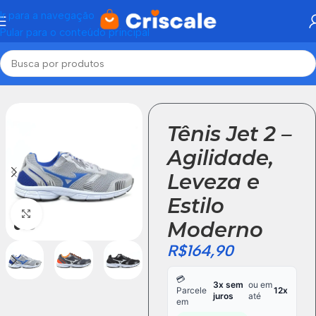
Ir para a navegação
Pular para o conteúdo principal
Início
Tênis Masculino
Tênis Jet 2 –
Agilidade,
Leveza e
Estilo
Click to enlarge
Moderno
R$
164,90
💳
3x sem
ou em
Parcele
12x
juros
até
em